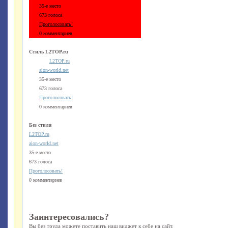
35-е место
673 голоса
Проголосовать!
0 комментариев
Стиль L2TOP.ru
L2TOP.ru
aion-world.net
35-е место
673 голоса
Проголосовать!
0 комментариев
Без стиля
L2TOP.ru
aion-world.net
35-е место
673 голоса
Проголосовать!
0 комментариев
Заинтересовались?
Вы без труда можете поставить наш виджет к себе на сайт.