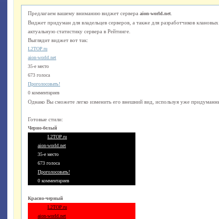
Предлагаем вашему вниманию виджет сервера
.
aion-world.net
Виджет придуман для владельцев серверов, а также для разработчиков клановы
актуальную статистику сервера в Рейтинге.
Выглядит виджет вот так:
L2TOP.ru
aion-world.net
35-е место
673 голоса
Проголосовать!
0 комментариев
Однако Вы сможете легко изменить его внешний вид, используя уже придуманны
Готовые стили:
Черно-белый
L2TOP.ru
aion-world.net
35-е место
673 голоса
Проголосовать!
0 комментариев
Красно-черный
L2TOP.ru
aion-world.net