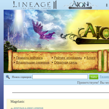
Правила рейтинга
Рейтинг игрокармы
Блоги
Владельцам серверов
Обратная связь
Расшир
Поиск серверов
Найти
Приветствуем! Вы м
Magelanic
←
вернуться к списку серверов