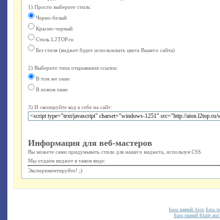
1) Просто выберите стиль:
Черно-белый
Красно-черный
Стиль L2TOP.ru
Без стиля (виджет будет использовать цвета Вашего сайта)
2) Выберите типа открывания ссылок:
В том же окне
В новом окне
3) И скопируйте код к себе на сайт:
Информация для веб-мастеров
Вы можете сами придумывать стили для нашего виджета, используя CSS.
Мы отдаем виджет в таком виде:
Экспериментируйте! ;)
База знаний Aion
База з
База знаний Blade and