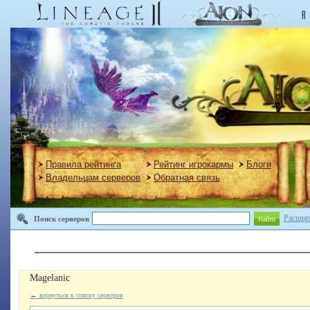
Правила рейтинга
Рейтинг игрокармы
Блоги
Владельцам серверов
Обратная связь
Расшир
Поиск серверов
Найти
Magelanic
←
вернуться к списку серверов