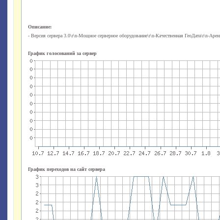
Описание:
- Версия сервера 3.0\r\n-Мощное серверное оборудование\r\n-Качественная ГеоДата\r\n-Аре
График голосований за сервер
График переходов на сайт сервера