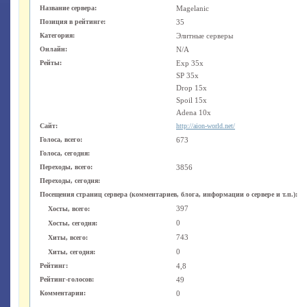
Название сервера:
Magelanic
Позиция в рейтинге:
35
Категория:
Элитные серверы
Онлайн:
N/A
Рейты:
Exp 35x
SP 35x
Drop 15x
Spoil 15x
Adena 10x
Сайт:
http://aion-world.net/
Голоса, всего:
673
Голоса, сегодня:
Переходы, всего:
3856
Переходы, сегодня:
Посещения страниц сервера (комментариев, блога, информации о сервере и т.п.):
397
Хосты, всего:
0
Хосты, сегодня:
743
Хиты, всего:
0
Хиты, сегодня:
Рейтинг:
4,8
Рейтинг-голосов:
49
Комментарии:
0