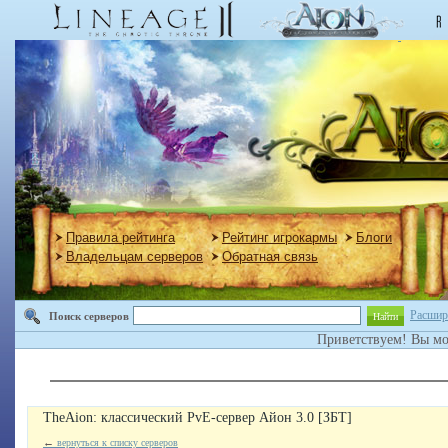
Правила рейтинга
Рейтинг игрокармы
Блоги
Владельцам серверов
Обратная связь
Расшир
Поиск серверов
Найти
Приветствуем! Вы м
TheAion: классический PvE-сервер Айон 3.0 [ЗБТ]
←
вернуться к списку серверов