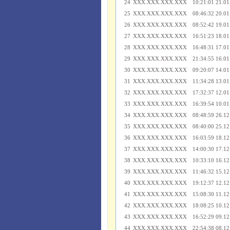
24
XXX.XXX.XXX.XXX
10:21:01 21.01
25
XXX.XXX.XXX.XXX
08:46:32 20.01
26
XXX.XXX.XXX.XXX
08:52:42 19.01
27
XXX.XXX.XXX.XXX
16:51:23 18.01
28
XXX.XXX.XXX.XXX
16:48:31 17.01
29
XXX.XXX.XXX.XXX
21:34:55 16.01
30
XXX.XXX.XXX.XXX
09:20:07 14.01
31
XXX.XXX.XXX.XXX
11:34:28 13.01
32
XXX.XXX.XXX.XXX
17:32:37 12.01
33
XXX.XXX.XXX.XXX
16:39:54 10.01
34
XXX.XXX.XXX.XXX
08:48:59 26.12
35
XXX.XXX.XXX.XXX
08:40:00 25.12
36
XXX.XXX.XXX.XXX
16:03:59 18.12
37
XXX.XXX.XXX.XXX
14:00:30 17.12
38
XXX.XXX.XXX.XXX
10:33:10 16.12
39
XXX.XXX.XXX.XXX
11:46:32 15.12
40
XXX.XXX.XXX.XXX
19:12:37 12.12
41
XXX.XXX.XXX.XXX
15:08:30 11.12
42
XXX.XXX.XXX.XXX
18:08:25 10.12
43
XXX.XXX.XXX.XXX
16:52:29 09.12
44
XXX.XXX.XXX.XXX
22:54:38 08.12