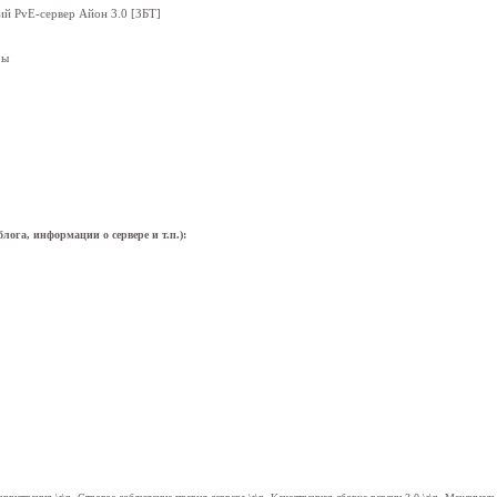
ий PvE-сервер Айон 3.0 [ЗБТ]
ры
лога, информации о сервере и т.п.):