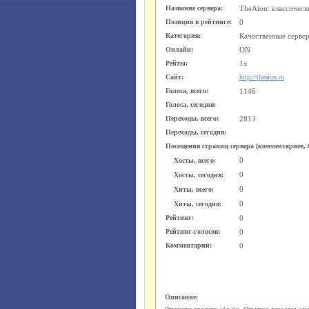
Название сервера:
TheAion: классическ
Позиция в рейтинге:
0
Категория:
Качественные серве
Онлайн:
ON
Рейты:
1x
Сайт:
http://theaion.ru
Голоса, всего:
1146
Голоса, сегодня:
Переходы, всего:
2813
Переходы, сегодня:
Посещения страниц сервера (комментариев, б
0
Хосты, всего:
0
Хосты, сегодня:
0
Хиты, всего:
0
Хиты, сегодня:
Рейтинг:
0
Рейтинг-голосов:
0
Комментарии:
0
Описание: