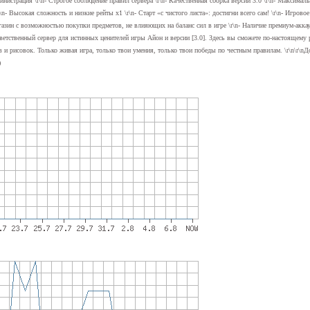
министрация \r\n- Строгое соблюдение правил сервера \r\n- Качественная сборка версии 3.0 \r\n- Максима
n- Высокая сложность и низкие рейты x1 \r\n- Старт «с чистого листа»: достигни всего сам! \r\n- Игровое
газин с возможностью покупки предметов, не влияющих на баланс сил в игре \r\n- Наличие премиум-аккау
ветственный сервер для истинных ценителей игры Айон и версии [3.0]. Здесь вы сможете по-настоящему 
в и рисовок. Только живая игра, только твои умения, только твои победы по честным правилам. \r\n\r\
)