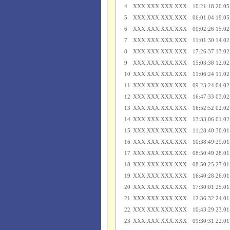
4
XXX.XXX.XXX.XXX
10:21:18 20.05
5
XXX.XXX.XXX.XXX
06:01:04 19.05
6
XXX.XXX.XXX.XXX
00:02:26 15.02
7
XXX.XXX.XXX.XXX
11:01:30 14.02
8
XXX.XXX.XXX.XXX
17:26:37 13.02
9
XXX.XXX.XXX.XXX
15:03:38 12.02
10
XXX.XXX.XXX.XXX
11:06:24 11.02
11
XXX.XXX.XXX.XXX
09:23:24 04.02
12
XXX.XXX.XXX.XXX
16:47:33 03.02
13
XXX.XXX.XXX.XXX
16:52:52 02.02
14
XXX.XXX.XXX.XXX
13:33:06 01.02
15
XXX.XXX.XXX.XXX
11:28:40 30.01
16
XXX.XXX.XXX.XXX
10:38:49 29.01
17
XXX.XXX.XXX.XXX
08:50:49 28.01
18
XXX.XXX.XXX.XXX
08:50:25 27.01
19
XXX.XXX.XXX.XXX
16:40:28 26.01
20
XXX.XXX.XXX.XXX
17:30:01 25.01
21
XXX.XXX.XXX.XXX
12:36:32 24.01
22
XXX.XXX.XXX.XXX
10:43:29 23.01
23
XXX.XXX.XXX.XXX
09:30:31 22.01