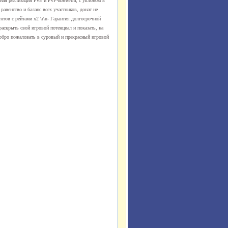
льная реализация PvE и PvP-контента, с уклоном в
 равенство и баланс всех участников, донат не
нтов с рейтами x2 \r\n- Гарантия долгосрочной
раскрыть свой игровой потенциал и показать, на
nДобро пожаловать в суровый и прекрасный игровой