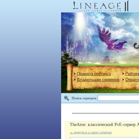
Правила рейтинга
Рейтин
Владельцам серверов
Обратн
Поиск серверов
TheAion: классический PvE-сервер 
←
вернуться к списку серверов