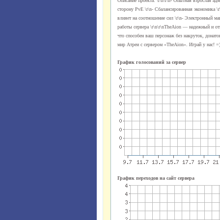
Описание проекта: \r\n\r\n- Опытная взрослая ад
сторону PvE \r\n- Сбалансированная экономика \r\
влияет на соотношение сил \r\n- Электронный ма
работы сервера \r\n\r\nTheAion — надежный и от
что способен ваш персонаж без накруток, донато
мир Атреи с сервером «TheAion». Играй у нас! =
График голосований за сервер
График переходов на сайт сервера