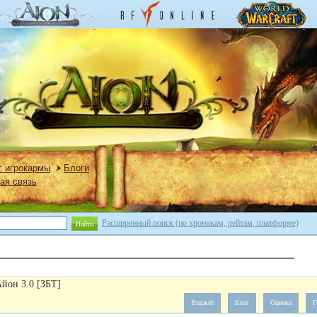
г игрокармы
Блоги
ая связь
Расширенный поиск (по хроникам, рейтам, платформе)
Найти
Айон 3.0 [ЗБТ]
Виджет
Блог
Оценка
Г