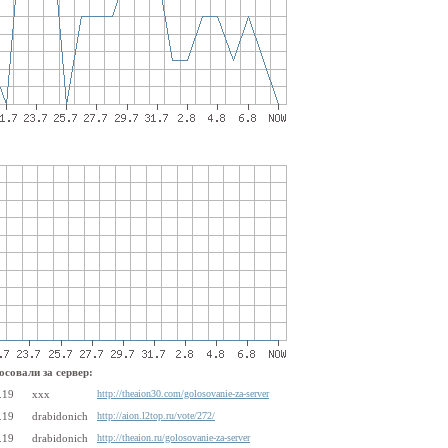
осовали за сервер:
.19
xxx
http://theaion30.com/golosovanie-za-server
.19
drabidonich
http://aion.l2top.ru/vote/272/
.19
drabidonich
http://theaion.ru/golosovanie-za-server