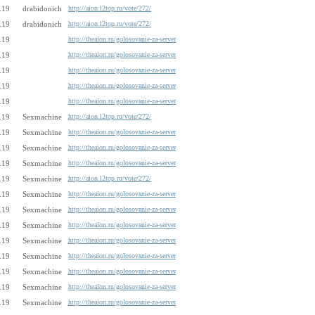
.19
drabidonich
http://aion.l2top.ru/vote/272/
.19
drabidonich
http://aion.l2top.ru/vote/272/
.19
http://theaion.ru/golosovanie-za-server
.19
http://theaion.ru/golosovanie-za-server
.19
http://theaion.ru/golosovanie-za-server
.19
http://theaion.ru/golosovanie-za-server
.19
http://theaion.ru/golosovanie-za-server
.19
Sexmachine
http://aion.l2top.ru/vote/272/
.19
Sexmachine
http://theaion.ru/golosovanie-za-server
.19
Sexmachine
http://theaion.ru/golosovanie-za-server
.19
Sexmachine
http://theaion.ru/golosovanie-za-server
.19
Sexmachine
http://aion.l2top.ru/vote/272/
.19
Sexmachine
http://theaion.ru/golosovanie-za-server
.19
Sexmachine
http://theaion.ru/golosovanie-za-server
.19
Sexmachine
http://theaion.ru/golosovanie-za-server
.19
Sexmachine
http://theaion.ru/golosovanie-za-server
.19
Sexmachine
http://theaion.ru/golosovanie-za-server
.19
Sexmachine
http://theaion.ru/golosovanie-za-server
.19
Sexmachine
http://theaion.ru/golosovanie-za-server
.19
Sexmachine
http://theaion.ru/golosovanie-za-server