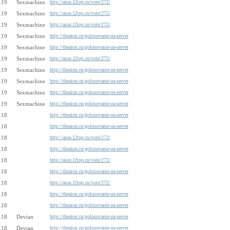
.19
Sexmachine
http://aion.l2top.ru/vote/272/
.19
Sexmachine
http://aion.l2top.ru/vote/272/
.19
Sexmachine
http://aion.l2top.ru/vote/272/
.19
Sexmachine
http://theaion.ru/golosovanie-za-server
.19
Sexmachine
http://theaion.ru/golosovanie-za-server
.19
Sexmachine
http://aion.l2top.ru/vote/272/
.19
Sexmachine
http://theaion.ru/golosovanie-za-server
.19
Sexmachine
http://theaion.ru/golosovanie-za-server
.19
Sexmachine
http://theaion.ru/golosovanie-za-server
.19
Sexmachine
http://theaion.ru/golosovanie-za-server
.18
http://theaion.ru/golosovanie-za-server
.18
http://theaion.ru/golosovanie-za-server
.18
http://aion.l2top.ru/vote/272/
.18
http://theaion.ru/golosovanie-za-server
.18
http://aion.l2top.ru/vote/272/
.18
http://theaion.ru/golosovanie-za-server
.18
http://aion.l2top.ru/vote/272/
.18
http://theaion.ru/golosovanie-za-server
.18
http://theaion.ru/golosovanie-za-server
.18
Devian
http://theaion.ru/golosovanie-za-server
.18
Devian
http://theaion.ru/golosovanie-za-server