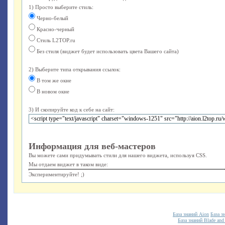
1) Просто выберите стиль:
Черно-белый
Красно-черный
Стиль L2TOP.ru
Без стиля (виджет будет использовать цвета Вашего сайта)
2) Выберите типа открывания ссылок:
В том же окне
В новом окне
3) И скопируйте код к себе на сайт:
Информация для веб-мастеров
Вы можете сами придумывать стили для нашего виджета, используя CSS.
Мы отдаем виджет в таком виде:
Экспериментируйте! ;)
База знаний Aion
База з
База знаний Blade and