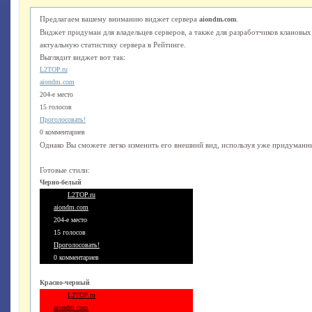
Предлагаем вашему вниманию виджет сервера
.
aiondm.com
Виджет придуман для владельцев серверов, а также для разработчиков клановы
актуальную статистику сервера в Рейтинге.
Выглядит виджет вот так:
L2TOP.ru
aiondm.com
204-е место
15 голосов
Проголосовать!
0 комментариев
Однако Вы сможете легко изменить его внешний вид, используя уже придуманны
Готовые стили:
Черно-белый
L2TOP.ru
aiondm.com
204-е место
15 голосов
Проголосовать!
0 комментариев
Красно-черный
L2TOP.ru
aiondm.com