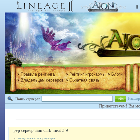
Правила рейтинга
Рейтинг игрокармы
Блоги
Владельцам серверов
Обратная связь
Расшир
Поиск серверов
Найти
Приветствуем! Вы м
pvp сервер aion dark meat 3.9
←
вернуться к списку серверов