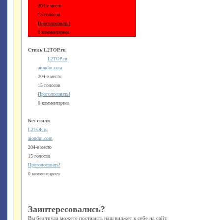
204-е место
15 голосов
Проголосовать!
0 комментариев
Стиль L2TOP.ru
L2TOP.ru
aiondm.com
204-е место
15 голосов
Проголосовать!
0 комментариев
Без стиля
L2TOP.ru
aiondm.com
204-е место
15 голосов
Проголосовать!
0 комментариев
Заинтересовались?
Вы без труда можете поставить наш виджет к себе на сайт.