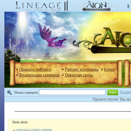
Правила рейтинга
Рейтинг игрокармы
Блоги
Владельцам серверов
Обратная связь
Расшир
Поиск серверов
Найти
Приветствуем! Вы м
best-aion
←
вернуться к списку серверов