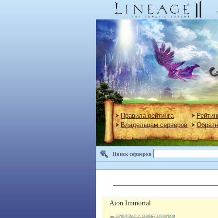
Правила рейтинга
Рейтин
Владельцам серверов
Обратн
Поиск серверов
Aion Immortal
←
вернуться к списку серверов