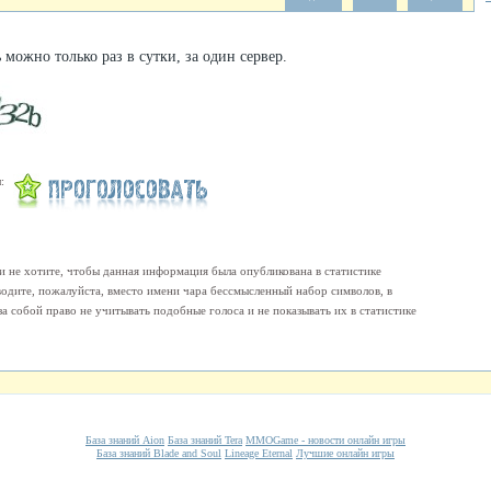
 можно только раз в сутки, за один сервер.
:
и не хотите, чтобы данная информация была опубликована в статистике
одите, пожалуйста, вместо имени чара бессмысленный набор символов, в
а собой право не учитывать подобные голоса и не показывать их в статистике
База знаний Aion
База знаний Tera
MMOGame - новости онлайн игры
База знаний Blade and Soul
Lineage Eternal
Лучшие онлайн игры