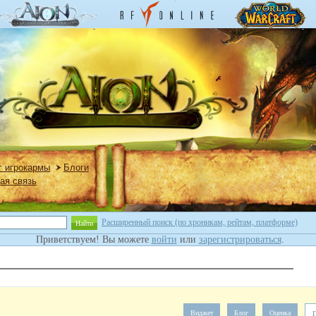
г игрокармы
Блоги
ая связь
Расширенный поиск (по хроникам, рейтам, платформе)
Найти
Приветствуем! Вы можете
войти
или
зарегистрироваться
.
Виджет
Блог
Оценка
Г