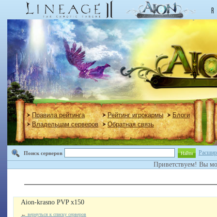
Правила рейтинга
Рейтинг игрокармы
Блоги
Владельцам серверов
Обратная связь
Расшир
Поиск серверов
Найти
Приветствуем! Вы м
Aion-krasno PVP x150
←
вернуться к списку серверов