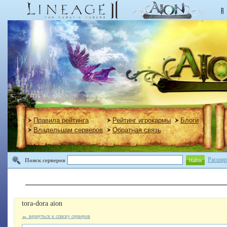
Правила рейтинга
Рейтинг игрокармы
Блоги
Владельцам серверов
Обратная связь
Расшир
Поиск серверов
Найти
tora-dora aion
←
вернуться к списку серверов