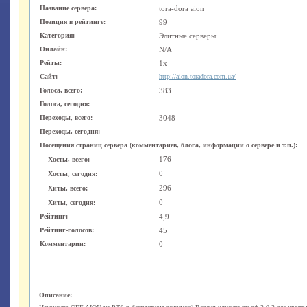
Название сервера:
tora-dora aion
Позиция в рейтинге:
99
Категория:
Элитные серверы
Онлайн:
N/A
Рейты:
1x
Сайт:
http://aion.toradora.com.ua/
Голоса, всего:
383
Голоса, сегодня:
Переходы, всего:
3048
Переходы, сегодня:
Посещения страниц сервера (комментариев, блога, информации о сервере и т.п.):
176
Хосты, всего:
0
Хосты, сегодня:
296
Хиты, всего:
0
Хиты, сегодня:
Рейтинг:
4,9
Рейтинг-голосов:
45
Комментарии:
0
Описание: