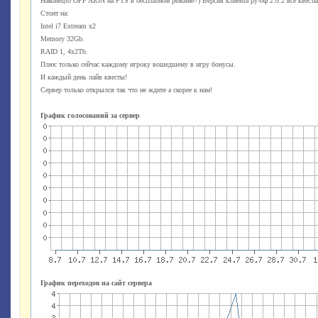
Наконецто OFF AION на PTS в бесплатном режиме=) Версия клиента ру-оф 2.0.2 все квесты
Стоит на:
Intel i7 Extream x2
Memory 32Gb.
RAID 1, 4x2Tb.
Плюс только сейчас каждому игроку вошедшему в игру бонусы.
И каждый день лайв квесты!
Сервер только открылся так что не ждите а скорее к нам!
График голосований за сервер
График переходов на сайт сервера