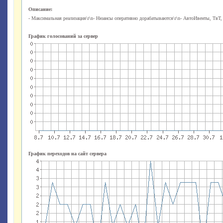
Описание:
- Максимальная реализация\r\n- Нюансы оперативно дорабатываются\r\n- АвтоИвенты, ТвТ, 
График голосований за сервер
График переходов на сайт сервера