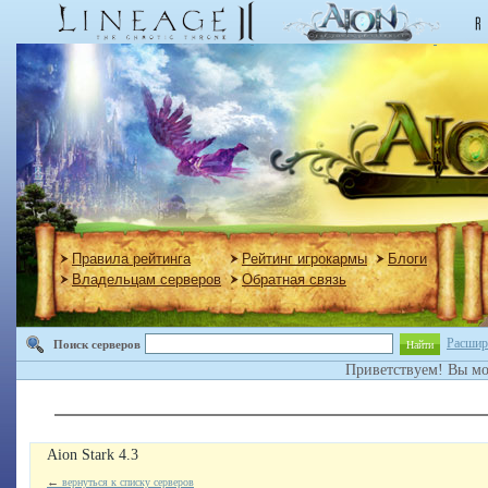
Правила рейтинга
Рейтинг игрокармы
Блоги
Владельцам серверов
Обратная связь
Расшир
Поиск серверов
Найти
Приветствуем! Вы м
Aion Stark 4.3
←
вернуться к списку серверов