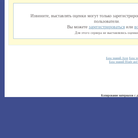
Извините, выставлять оценки могут только зарегистри
пользователи.
Вы можете
зарегистрироваться
или
в
Для этого сервера не выставлялись оценки
База знаний Aion
База з
База знаний Blade and
Копирование материалов с д