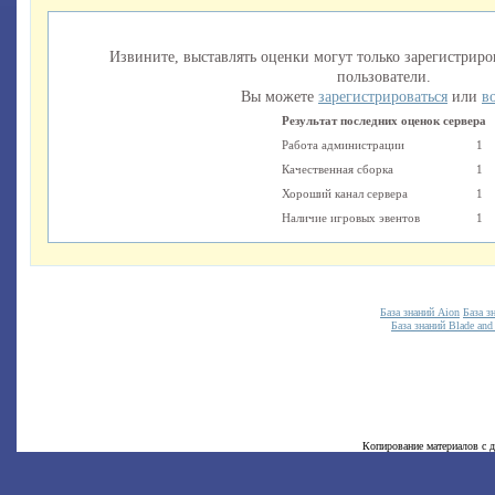
Извините, выставлять оценки могут только зарегистри
пользователи.
Вы можете
зарегистрироваться
или
в
Результат последних оценок сервера
Работа администрации
1
Качественная сборка
1
Хороший канал сервера
1
Наличие игровых эвентов
1
База знаний Aion
База з
База знаний Blade and
Копирование материалов с д