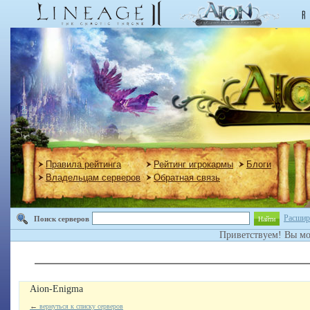
Правила рейтинга
Рейтинг игрокармы
Блоги
Владельцам серверов
Обратная связь
Расшир
Поиск серверов
Найти
Приветствуем! Вы м
Aion-Enigma
←
вернуться к списку серверов