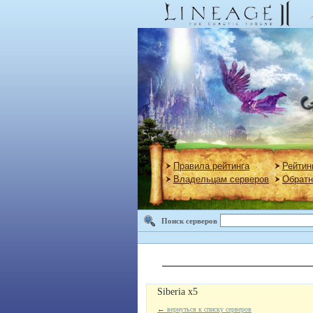
Правила рейтинга
Рейтин
Владельцам серверов
Обратн
Поиск серверов
Siberia x5
←
вернуться к списку серверов