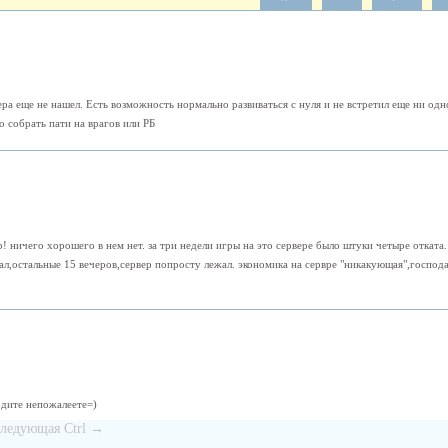
ера еще не нашел. Есть возможность нормально развиваться с нуля и не встретил еще ни о
о собрать пати на врагов или РБ
р! ничего хорошего в нем нет. за три недели игры на это сервере было штуки четыре отката.
ал,остальные 15 вечеров,сервер попросту лежал. экономика на сервре "никакующая",господ
одите непожалеете=)
следующая Ctrl →