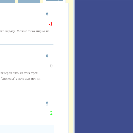
#
-1
дного кидалу. Можно тихо мирно по
#
0
 вечеров пять из этих трех
а "дюперы" у которых нет ни
#
+2