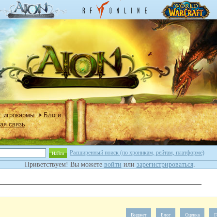
г игрокармы
Блоги
ая связь
Расширенный поиск (по хроникам, рейтам, платформе)
Найти
Приветствуем! Вы можете
войти
или
зарегистрироваться
.
Виджет
Блог
Оценка
Г