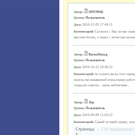
IIPN3PAK
Автор:
Пользователь
Группа:
2010-12-05 17:44:11
Дата:
Согласен с Лир лучше серв
Комментарий:
квестам бегать, а также с легкостью можн
BarmaShmyg
Автор:
Пользователь
Группа:
2010-10-22 20:49:32
Дата:
не ходите вы на этот серве
Комментарий:
недель,так называемой игры,сервер работ
стыда,ни совести... цены заоблачные...
Лир
Автор:
Пользователь
Группа:
2010-09-09 11:03:22
Дата:
Самый лучший сервер, зах
Комментарий:
Страницы:
← Ctrl предыдущая
1