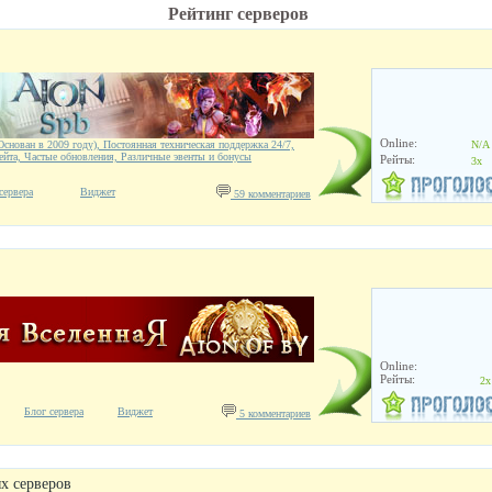
Рейтинг серверов
Online:
снован в 2009 году), Постоянная техническая поддержка 24/7,
N/A
йта, Частые обновления, Различные эвенты и бонусы
Рейты:
3x
сервера
Виджет
59 комментариев
Online:
Рейты:
2x
Блог сервера
Виджет
5 комментариев
х серверов