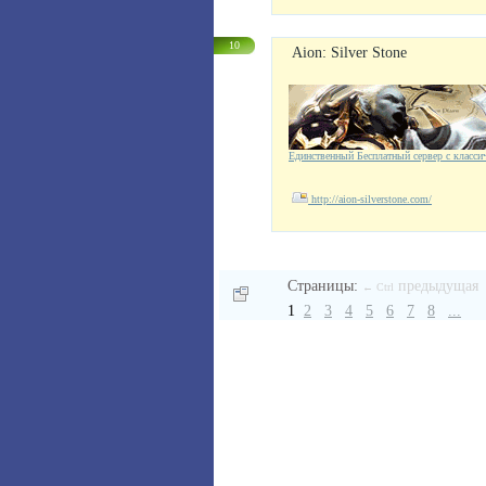
10
Aion: Silver Stone
Единственный Бесплатный сервер с класси
http://aion-silverstone.com/
Страницы:
предыдущая
← Ctrl
1
2
3
4
5
6
7
8
...