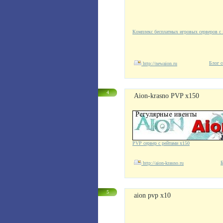
Комплекс бесплатных игровых серверов с 
Блог с
http://newaion.ru
4
Aion-krasno PVP x150
PVP сервер с рейтами х150
Б
http://aion-krasno.ru
5
aion pvp x10