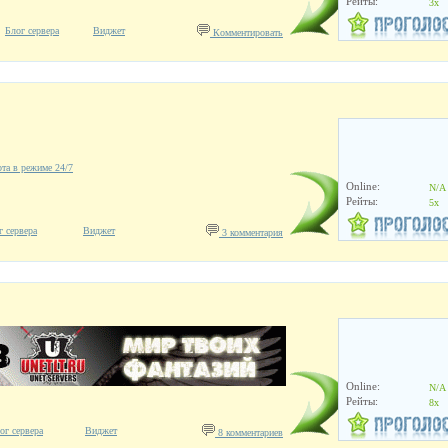
Рейты:
3x
Блог сервера
Виджет
Комментировать
ота в режиме 24/7
Online:
N/A
Рейты:
5x
г сервера
Виджет
3 комментария
Online:
N/A
Рейты:
8x
ог сервера
Виджет
8 комментариев