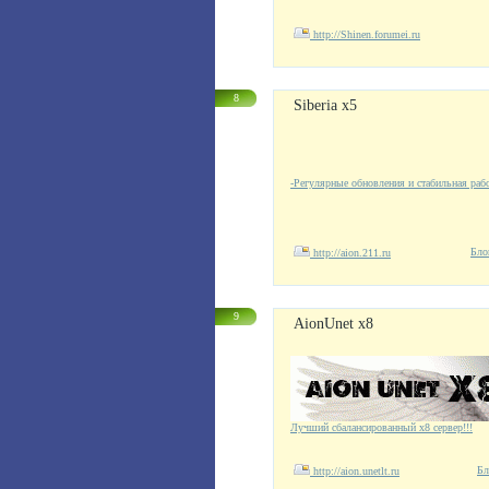
http://Shinen.forumei.ru
8
Siberia x5
-Регулярные обновления и стабильная раб
Бло
http://aion.211.ru
9
AionUnet x8
Лучший сбалансированный x8 сервер!!!
Бл
http://aion.unetlt.ru