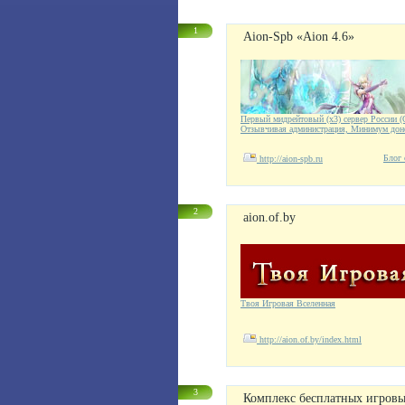
1
Aion-Spb «Aion 4.6»
Первый мидрейтовый (x3) сервер России (О
Отзывчивая администрация, Минимум доне
Блог 
http://aion-spb.ru
2
aion.of.by
Твоя Игровая Вселенная
http://aion.of.by/index.html
3
Комплекс бесплатных игровы