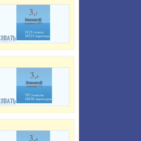
3,
1
Проголосуй!
оценок 109
3123 голоса
16523 перехода
3,
6
Проголосуй!
оценки 73
797 голосов
16038 переходов
3,
4