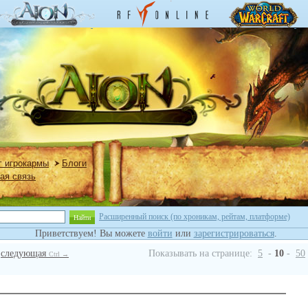
г игрокармы
Блоги
ая связь
Расширенный поиск (по хроникам, рейтам, платформе)
Найти
Приветствуем! Вы можете
войти
или
зарегистрироваться
.
следующая
Показывать на странице:
5
-
10
-
50
Ctrl →