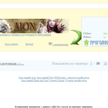
Online:
N/A
ческими х1 рейтами и поддержкой РуОфф клиента!
Рейты:
1x
Блог сервера
Виджет
7 комментариев
следующая
Показывать на странице:
5
-
10
-
50
Ctrl →
База знаний Aion
База знаний Tera
MMOGame - новости онлайн игры
База знаний Blade and Soul
Lineage Eternal
Лучшие онлайн игры
Копирование материалов с данного сайта без ссылок на оригинал запрещено.