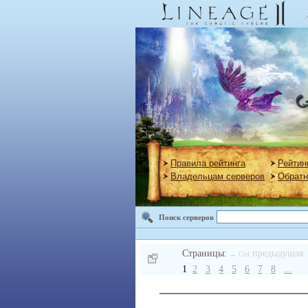
Правила рейтинга
Рейтин
Владельцам серверов
Обратн
Поиск серверов
Страницы:
предыдущая
← Ctrl
1
2
3
4
5
6
7
8
...