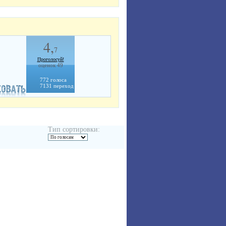
4,
7
Проголосуй!
оценок 49
772 голоса
7131 переход
Тип сортировки: