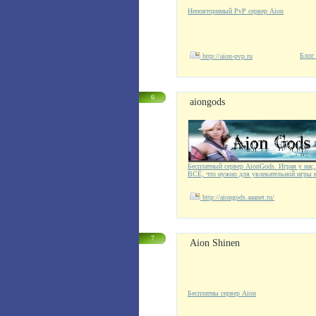
Неповторимый PvP сервер Aion
Блог 
http://aion-pvp.ru
6
aiongods
Бесплатный сервер AionGods. Играя у нас,
ВСЁ, что нужно для увлекательной игры 
http://aiongods.aaanet.ru/
7
Aion Shinen
Бесплатны сервер Aion