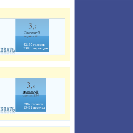
3,
7
Проголосуй!
оценок 405
42130 голосов
23095 переходов
3,
8
Проголосуй!
оценки 234
7987 голосов
13431 переход