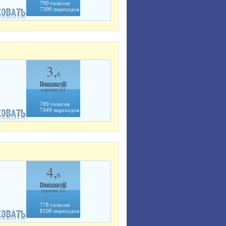
790 голосов
7309 переходов
3,
6
Проголосуй!
оценки 63
789 голосов
7449 переходов
4,
6
Проголосуй!
оценка 51
778 голосов
8108 переходов