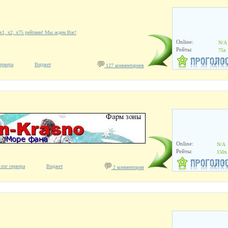
х1, х2, х75 рейтами! Мы ждем Вас!
Online:
N/A
Рейты:
75x
ервера
Виджет
127 комментариев
Online:
N/A
Рейты:
150x
лог сервера
Виджет
2 комментария