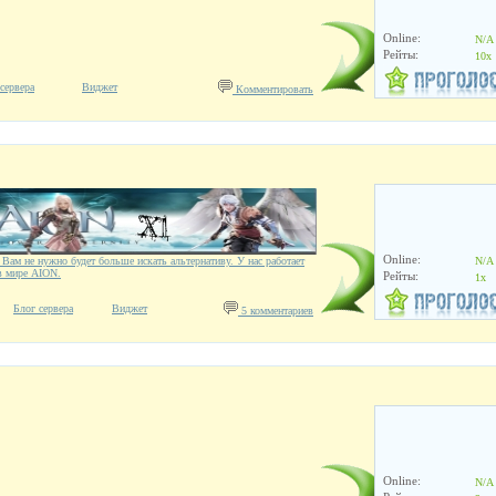
Online:
N/A
Рейты:
10x
сервера
Виджет
Комментировать
Online:
 Вам не нужно будет больше искать альтернативу. У нас работает
N/A
в мире AION.
Рейты:
1x
Блог сервера
Виджет
5 комментариев
Online:
N/A