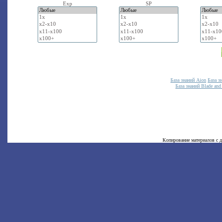
Exp
SP
База знаний Aion
База з
База знаний Blade and
Копирование материалов с д