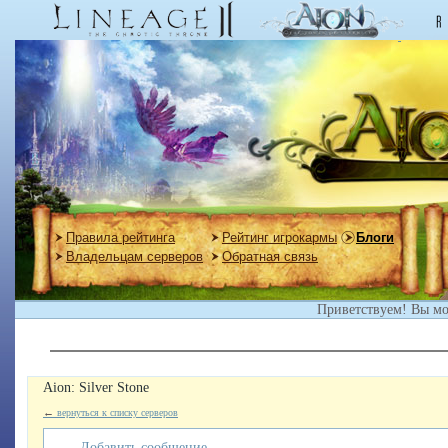
Правила рейтинга
Рейтинг игрокармы
Блоги
Владельцам серверов
Обратная связь
Приветствуем! Вы м
Aion: Silver Stone
←
вернуться к списку серверов
Добавить сообщение