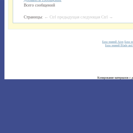
Всего сообщений
Страницы:
← Ctrl предыдущая
следующая Ctrl →
База знаний Aion
База з
База знаний Blade and
Копирование материалов с д