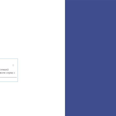
0
 семью)
всем серва с