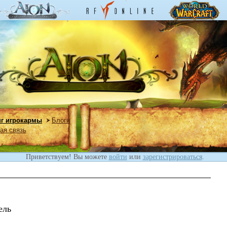
нг игрокармы
Блоги
ая связь
Приветствуем! Вы можете
войти
или
зарегистрироваться
.
ель