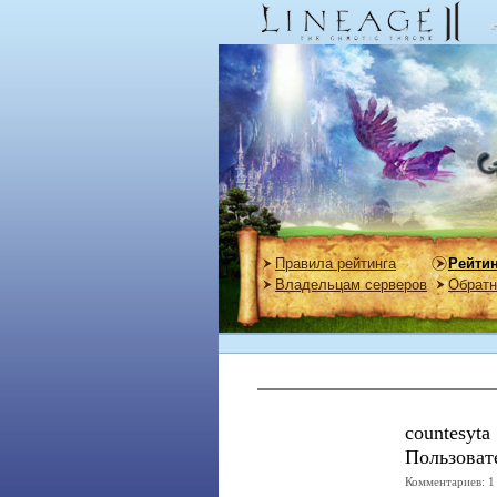
Правила рейтинга
Рейти
Владельцам серверов
Обратн
countesyta
Пользоват
Комментариев: 1