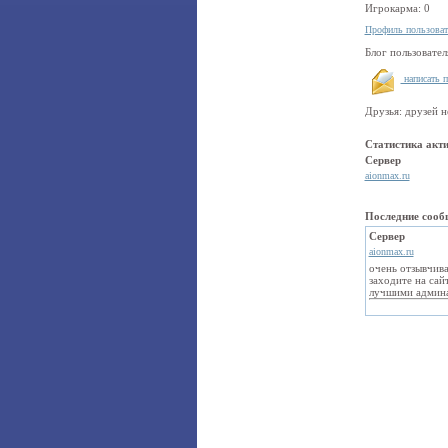
Игрокарма: 0
Профиль пользова
Блог пользовате
написать 
Друзья: друзей н
Статистика акти
Сервер
aionmax.ru
Последние сооб
Сервер
aionmax.ru
очень отзывчива
заходите на сай
лучшими админа