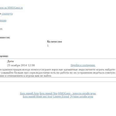
теля на MMOGame.ru
ля
countesyta
письмо
ет.
вности:
Количество
1
щения:
Дата
25 ноября 2014 12:58
Перейти к сообщению.
я администрация.всегда помогут.играют взрослые адекватные люди.начнете играть найдете
т узнавайте больше про серв.недостатки есть но работа по их устранению ведеться.советую 
ми и отношением к игрока вам не найти.
База знаний Aion
База знаний Tera
MMOGame - новости онлайн игры
База знаний Blade and Soul
Lineage Eternal
Лучшие онлайн игры