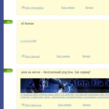
Блог сервера
Виджет
http://pvpworld.ru
98
ef-breeze
v 1.9 x2 и х100
Блог сервера
Виджет
http://aion.md
99
aion ua server - бесплатный pvp,low, fan сервер!
Лучший из ПВП серверов аион! AION UA SERVER даст вам почувствовать себя геро
серверов! Стабильная работа, общительная адмсинистрация и постоянные розвличения
Блог сервера
Виджет
http://aion.in.ua