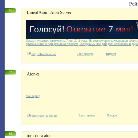
Рей
91
LineofAion | Aion Server
Открытие сервера намечено на 7 мая 2011 года. На сервере стоит качественная сборк
приближенная к официальным серверам, которую мы каждый день обновляем и дораб
Блог сервера
Виджет
http://lineofaion.ru
92
Aion-x
Фан сервер
Блог сервера
Виджет
http://aion-x.3dn.ru/
93
tora-dora aion