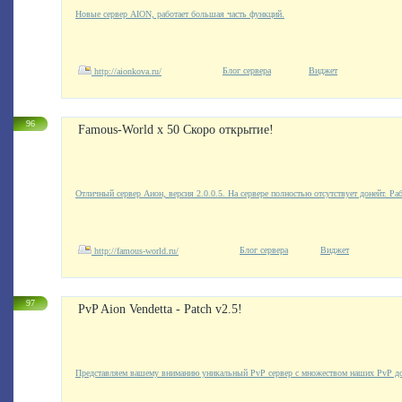
Новые сервер AION, работает большая часть функций.
Блог сервера
Виджет
http://aionkova.ru/
96
Famous-World x 50 Скоро открытие!
Отличный сервер Аион, версия 2.0.0.5. На сервере полностью отсутствует донейт. Раб
Блог сервера
Виджет
http://famous-world.ru/
97
PvP Aion Vendetta - Patch v2.5!
Представляем вашему вниманию уникальный PvP сервер с множеством наших PvP до