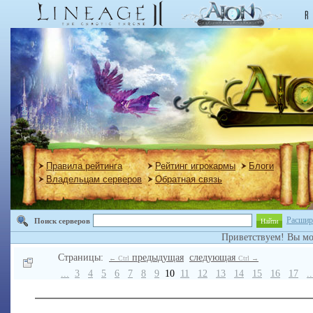
Правила рейтинга
Рейтинг игрокармы
Блоги
Владельцам серверов
Обратная связь
Расшир
Поиск серверов
Найти
Приветствуем! Вы м
Страницы:
предыдущая
следующая
← Ctrl
Ctrl →
...
3
4
5
6
7
8
9
10
11
12
13
14
15
16
17
..