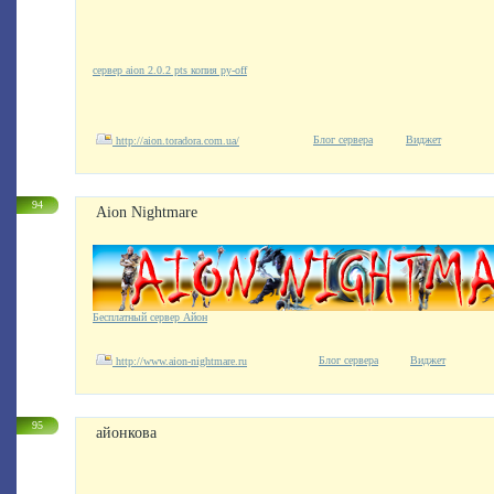
сервер aion 2.0.2 pts копия ру-off
Блог сервера
Виджет
http://aion.toradora.com.ua/
94
Aion Nightmare
Бесплатный сервер Айон
Блог сервера
Виджет
http://www.aion-nightmare.ru
95
айонкова