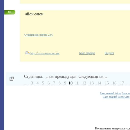
100
айон-зион
Стабильная работа 24/7
Блог сервера
Виджет
http://www.aion-zion.net
Страницы:
предыдущая
следующая
← Ctrl
Ctrl →
...
3
4
5
6
7
8
9
10
11
12
13
14
15
16
17
..
База знаний Aion
База з
База знаний Blade and
Копирование материалов с д