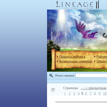
Правила рейтинга
Рейтин
Владельцам серверов
Обратн
Поиск серверов
Страницы:
предыдущая
← Ctrl
1
2
3
4
5
6
7
8
9
10