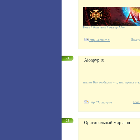
Новый бесплатный сервер Айон
Блог с
http://aionlife.ru
24
Aionpvp.ru
пешим Вам сообщить что, наш проект стар
Блог 
http://Aionpvp.ru
25
Оригинальный мир aion