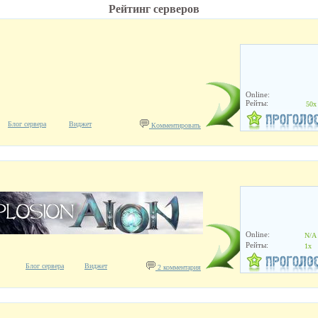
Рейтинг серверов
Online:
Рейты:
50x
Блог сервера
Виджет
Комментировать
Online:
N/A
Рейты:
1x
Блог сервера
Виджет
2 комментария