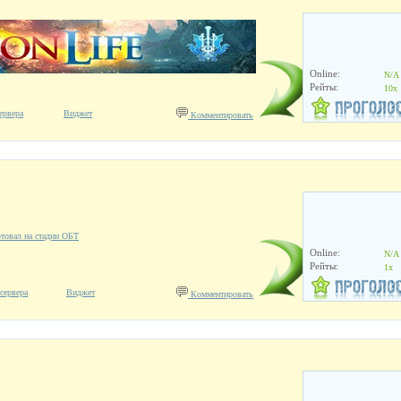
Online:
N/A
Рейты:
10x
ервера
Виджет
Комментировать
товал на стадии ОБТ
Online:
N/A
Рейты:
1x
сервера
Виджет
Комментировать