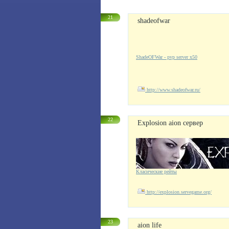
21
shadeofwar
ShadeOFWar - pvp server x50
http://www.shadeofwar.ru/
22
Explosion aion сервер
Класические рейты
http://explosion.servegame.org/
23
aion life