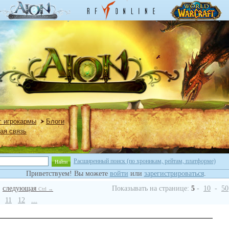
г игрокармы
Блоги
ая связь
Расширенный поиск (по хроникам, рейтам, платформе)
Найти
Приветствуем! Вы можете
войти
или
зарегистрироваться
.
следующая
Показывать на странице:
5
-
10
-
50
Ctrl →
11
12
...