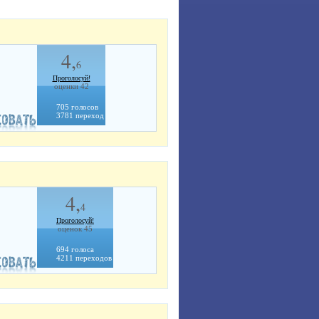
4,
6
Проголосуй!
оценки 42
705 голосов
3781 переход
4,
4
Проголосуй!
оценок 45
694 голоса
4211 переходов