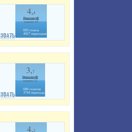
4,
4
Проголосуй!
оценки 44
693 голоса
4927 переходов
3,
7
Проголосуй!
оценки 52
686 голосов
3704 перехода
4,
2